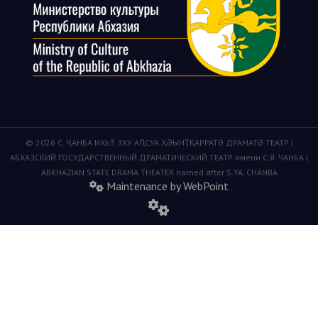
© 2026 С. ҶАНБА ИХЬӠ ЗХУ АԤСУА ҲӘЫНҬҚАРРАТӘ ДРАМАТӘ ТЕАТР |
АБХАЗСКИЙ ГОСУДАРСТВЕННЫЙ ДРАМАТИЧЕСКИЙ ТЕАТР имени С.Я. ЧАНБА |
ABKHAZIAN STATE DRAMA THEATER named after S.YA. CHANBA
Maintenance by WebPoint
fas
fa-
cogs