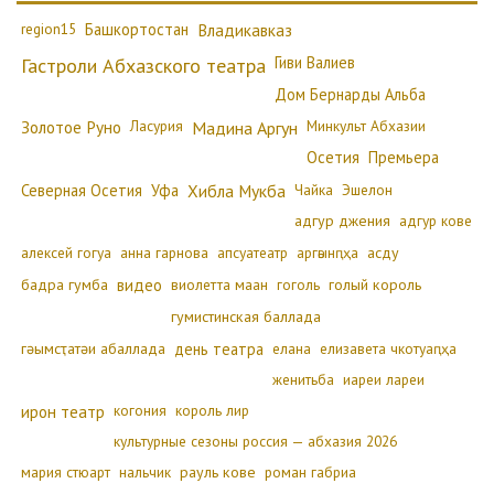
region15
Башкортостан
Владикавказ
Гиви Валиев
Гастроли Абхазского театра
Дом Бернарды Альба
Золотое Руно
Ласурия
Минкульт Абхазии
Мадина Аргун
Осетия
Премьера
Северная Осетия
Уфа
Хибла Мукба
Чайка
Эшелон
адгур джения
адгур кове
алексей гогуа
анна гарнова
апсуатеатр
аргәынԥҳа
асду
бадра гумба
видео
виолетта маан
гоголь
голый король
гумистинская баллада
гәымсҭатәи абаллада
день театра
елана
елизавета чкотуаԥҳа
женитьба
иареи лареи
ирон театр
когония
король лир
культурные сезоны россия — абхазия 2026
мария стюарт
нальчик
рауль кове
роман габриа