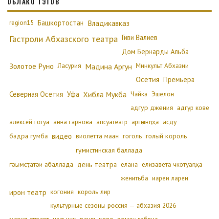
ОБЛАКО ТЭГОВ
region15
Башкортостан
Владикавказ
Гиви Валиев
Гастроли Абхазского театра
Дом Бернарды Альба
Золотое Руно
Ласурия
Минкульт Абхазии
Мадина Аргун
Осетия
Премьера
Северная Осетия
Уфа
Хибла Мукба
Чайка
Эшелон
адгур джения
адгур кове
алексей гогуа
анна гарнова
апсуатеатр
аргәынԥҳа
асду
бадра гумба
видео
виолетта маан
гоголь
голый король
гумистинская баллада
гәымсҭатәи абаллада
день театра
елана
елизавета чкотуаԥҳа
женитьба
иареи лареи
ирон театр
когония
король лир
культурные сезоны россия — абхазия 2026