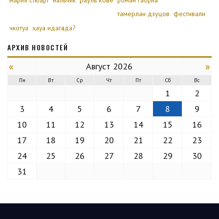
мария стюарт
нальчик
рауль кове
роман габриа
тамерлан дзуцов
фестивали
чкотуа
ҳауа идагәада?
АРХИВ НОВОСТЕЙ
«
»
Август 2026
Пн
Вт
Ср
Чт
Пт
Сб
Вс
1
2
3
4
5
6
7
8
9
10
11
12
13
14
15
16
17
18
19
20
21
22
23
24
25
26
27
28
29
30
31