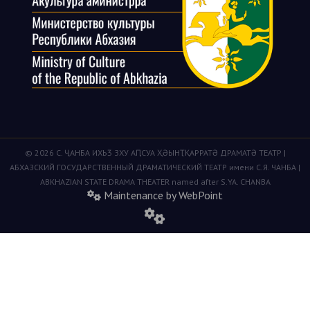
© 2026 С. ҶАНБА ИХЬӠ ЗХУ АԤСУА ҲӘЫНҬҚАРРАТӘ ДРАМАТӘ ТЕАТР |
АБХАЗСКИЙ ГОСУДАРСТВЕННЫЙ ДРАМАТИЧЕСКИЙ ТЕАТР имени С.Я. ЧАНБА |
ABKHAZIAN STATE DRAMA THEATER named after S.YA. CHANBA
Maintenance by WebPoint
fas
fa-
cogs