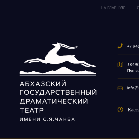
НА ГЛАВНУЮ
+7 94
384900
Пушки
info@
Касс