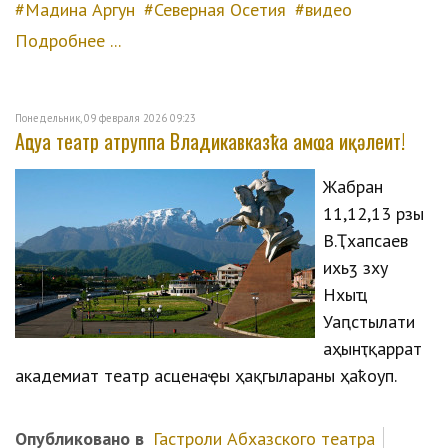
Мадина Аргун
Северная Осетия
видео
Подробнее ...
Понедельник, 09 февраля 2026 09:23
Аԥсуа театр атруппа Владикавказҟа амҩа иқәлеит!
Жәабран
11,12,13 рзы
В.Ҭхапсаев
ихьӡ зху
Нхыҵ
Уаԥстәылатәи
аҳәынҭқарратә
академиатә театр асценаҿы ҳақәгылараны ҳаҟоуп.
Опубликовано в
Гастроли Абхазского театра