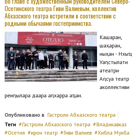
Во главе с художественным руководителем Северо-
Осетинского театра Гиви Валиевым, коллектив
Абхазского театра встретили в соответствии с
родными обычаями гостеприимства.
Кәашаран,
шәаҳәаран,
ныҳәан - Нхыҵ
Уаԥстәылатәи
атеатри
Аԥсуа театр
аколлективи
реиԥылара даара аԥхарра аҵан.
Опубликовано в
Гастроли Абхазского театра
Теги
Гастроли Абхазского театра
Владикавказ
Осетия
ирон театр
Гиви Валиев
Хибла Мукба