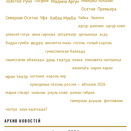
Золотое Руно
Ласурия
Минкульт Абхазии
Мадина Аргун
Осетия
Премьера
Северная Осетия
Уфа
Хибла Мукба
Чайка
Эшелон
адгур джения
адгур кове
алексей гогуа
анна гарнова
апсуатеатр
аргәынԥҳа
асду
бадра гумба
видео
виолетта маан
гоголь
голый король
гумистинская баллада
гәымсҭатәи абаллада
день театра
елана
елизавета чкотуаԥҳа
женитьба
иареи лареи
ирон театр
когония
король лир
культурные сезоны россия — абхазия 2026
мария стюарт
нальчик
рауль кове
роман габриа
тамерлан дзуцов
фестивали
чкотуа
ҳауа идагәада?
АРХИВ НОВОСТЕЙ