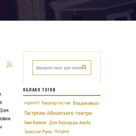
ОБЛАКО ТЭГОВ
в
а
region15
Башкортостан
Владикавказ
«Дом
Гастроли Абхазского театра
овки.
Гиви Валиев
Дом Бернарды Альба
ы
Золотое Руно
Ласурия