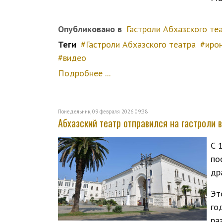
Опубликовано в
Гастроли Абхазского те
Теги
Гастроли Абхазского театра
иро
видео
Подробнее ...
Понедельник, 09 февраля 2026 09:38
Абхазский театр отправился на гастроли в
С 
по
др
Эт
го
ра