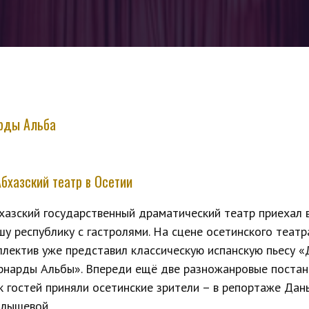
арды Альба
Абхазский театр в Осетии
хазский государственный драматический театр приехал 
шу республику с гастролями. На сцене осетинского театр
ллектив уже представил классическую испанскую пьесу 
рнарды Альбы». Впереди ещё две разножанровые постан
к гостей приняли осетинские зрители – в репортаже Дан
лышевой.