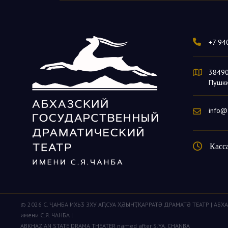
+7 94
384900
Пушки
info@
Касс
© 2026 С. ҶАНБА ИХЬӠ ЗХУ АԤСУА ҲӘЫНҬҚАРРАТӘ ДРАМАТӘ ТЕАТР | А
имени С.Я. ЧАНБА |
ABKHAZIAN STATE DRAMA THEATER named after S.YA. CHANBA