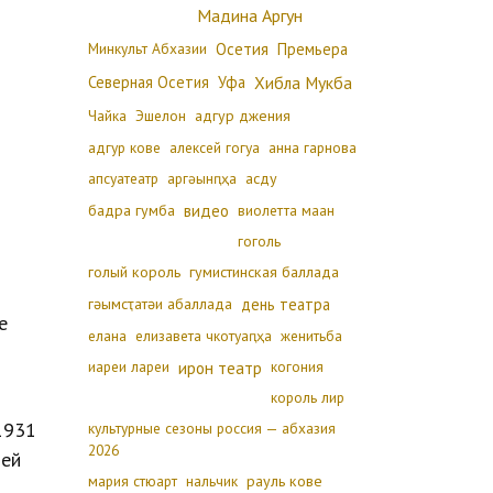
Мадина Аргун
Минкульт Абхазии
Осетия
Премьера
Северная Осетия
Уфа
Хибла Мукба
Чайка
Эшелон
адгур джения
адгур кове
алексей гогуа
анна гарнова
апсуатеатр
аргәынԥҳа
асду
бадра гумба
видео
виолетта маан
гоголь
голый король
гумистинская баллада
гәымсҭатәи абаллада
день театра
е
елана
елизавета чкотуаԥҳа
женитьба
иареи лареи
ирон театр
когония
король лир
1931
культурные сезоны россия — абхазия
2026
лей
мария стюарт
нальчик
рауль кове