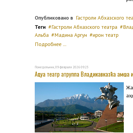
Опубликовано в
Гастроли Абхазского те
Теги
Гастроли Абхазского театра
Вла
Альба
Мадина Аргун
ирон театр
Подробнее ...
Понедельник, 09 февраля 2026 09:23
Аԥсуа театр атруппа Владикавказҟа амҩа 
Жә
аҳ