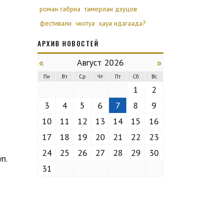
роман габриа
тамерлан дзуцов
фестивали
чкотуа
ҳауа идагәада?
АРХИВ НОВОСТЕЙ
«
»
Август 2026
Пн
Вт
Ср
Чт
Пт
Сб
Вс
1
2
3
4
5
6
7
8
9
10
11
12
13
14
15
16
17
18
19
20
21
22
23
и
24
25
26
27
28
29
30
п.
31