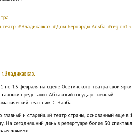
атра
н театр
Владикавказ
Дом Бернарды Альба
region15
 г.Владикавказ.
11 по 13 февраля на сцене Осетинского театра свои ярки
становки представит Абхазский государственный
аматический театр им. С. Чанба.
о главный и старейший театр страны, основанный еще в 
ду. На сегодняшний день в репертуаре более 30 спектак
зных жанров.