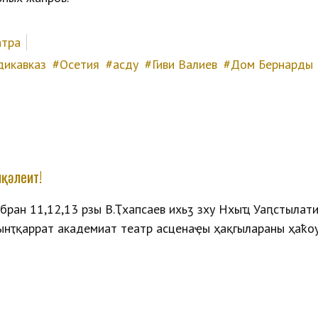
атра
дикавказ
Осетия
асду
Гиви Валиев
Дом Бернарды
иқәлеит!
абран 11,12,13 рзы В.Ҭхапсаев ихьӡ зху Нхыҵ Уаԥстәылатә
әынҭқарратә академиатә театр асценаҿы ҳақәгылараны ҳаҟоу