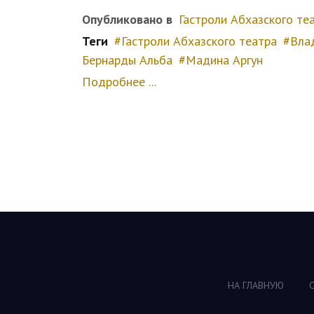
Опубликовано в
Гастроли Абхазского те
Теги
Гастроли Абхазского театра
Вла
Бернарды Альба
Мадина Аргун
Подробнее ...
НА ГЛАВНУЮ