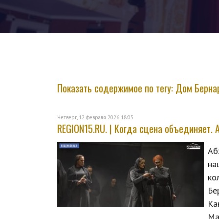
Показать содержимое по тегу: Дом Берн
Четверг, 12 февраля 2026 18:05
REGION15.RU. | Когда сцена объединяет. 
Аб
на
ко
Бе
Ка
Ма