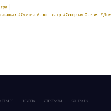
атра
дикавказ
Осетия
ирон театр
Северная Осетия
До
О ТЕАТРЕ
ТРУППА
СПЕКТАКЛИ
КОНТАКТЫ