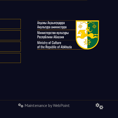
Maintenance by WebPoint
fas
fa-
cogs