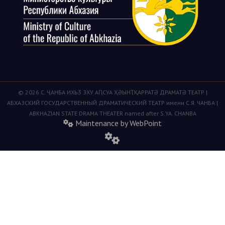
© 2026 С. ҶАНБА ИХЬӠ ЗХУ АԤСУА ҲӘЫНҬҚАРРАТӘ ДРАМАТӘ ТЕАТР |
АБХАЗСКИЙ ГОСУДАРСТВЕННЫЙ ДРАМАТИЧЕСКИЙ ТЕАТР имени С.Я. ЧАНБА |
ABKHAZIAN STATE DRAMA THEATER named after S.YA. CHANBA
Maintenance by WebPoint
fas
fa-
cogs