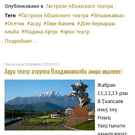
Опубликовано в
Гастроли Абхазского театра
Теги
Гастроли Абхазского театра
Владикавказ
Осетия
асду
Гиви Валиев
Дом Бернарды
Альба
Мадина Аргун
ирон театр
Подробнее ...
Понедельник, 09 февраля 2026 09:23
Аԥсуа театр атруппа Владикавказҟа амҩа иқәлеит!
Жәабран
11,12,13 рзы
В.Ҭхапсаев
ихьӡ зху
Нхыҵ
Уаԥстәылатәи
аҳәынҭқарратә