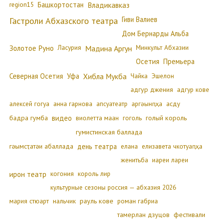
region15
Башкортостан
Владикавказ
Гиви Валиев
Гастроли Абхазского театра
Дом Бернарды Альба
Золотое Руно
Ласурия
Минкульт Абхазии
Мадина Аргун
Осетия
Премьера
Северная Осетия
Уфа
Хибла Мукба
Чайка
Эшелон
адгур джения
адгур кове
алексей гогуа
анна гарнова
апсуатеатр
аргәынԥҳа
асду
бадра гумба
видео
виолетта маан
гоголь
голый король
гумистинская баллада
гәымсҭатәи абаллада
день театра
елана
елизавета чкотуаԥҳа
женитьба
иареи лареи
ирон театр
когония
король лир
культурные сезоны россия — абхазия 2026
мария стюарт
нальчик
рауль кове
роман габриа
тамерлан дзуцов
фестивали