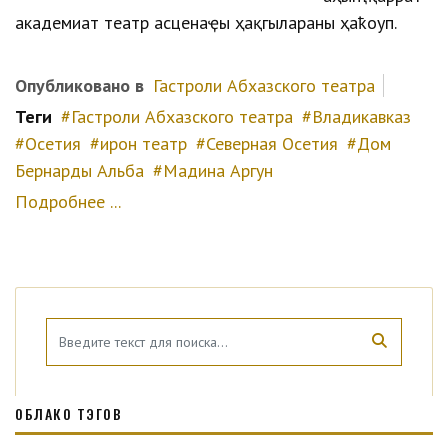
академиатә театр асценаҿы ҳақәгылараны ҳаҟоуп.
Опубликовано в
Гастроли Абхазского театра
Теги
Гастроли Абхазского театра
Владикавказ
Осетия
ирон театр
Северная Осетия
Дом
Бернарды Альба
Мадина Аргун
Подробнее ...
ОБЛАКО ТЭГОВ