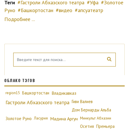
Теги
Гастроли Абхазского театра
Уфа
Золотое
Руно
Башкортостан
видео
апсуатеатр
Подробнее ...
ОБЛАКО ТЭГОВ
region15
Башкортостан
Владикавказ
Гиви Валиев
Гастроли Абхазского театра
Дом Бернарды Альба
Золотое Руно
Ласурия
Минкульт Абхазии
Мадина Аргун
Осетия
Премьера