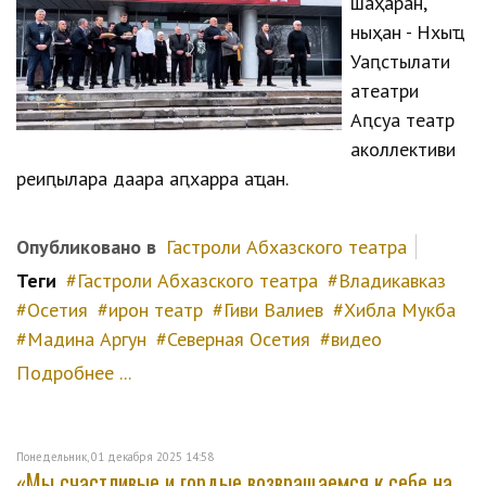
шәаҳәаран,
ныҳәан - Нхыҵ
Уаԥстәылатәи
атеатри
Аԥсуа театр
аколлективи
реиԥылара даара аԥхарра аҵан.
Опубликовано в
Гастроли Абхазского театра
Теги
Гастроли Абхазского театра
Владикавказ
Осетия
ирон театр
Гиви Валиев
Хибла Мукба
Мадина Аргун
Северная Осетия
видео
Подробнее ...
Понедельник, 01 декабря 2025 14:58
«Мы счастливые и гордые возвращаемся к себе на