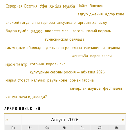
Северная Осетия
Уфа
Хибла Мукба
Чайка
Эшелон
адгур джения
адгур кове
алексей гогуа
анна гарнова
апсуатеатр
аргәынԥҳа
асду
бадра гумба
видео
виолетта маан
гоголь
голый король
гумистинская баллада
гәымсҭатәи абаллада
день театра
елана
елизавета чкотуаԥҳа
женитьба
иареи лареи
ирон театр
когония
король лир
культурные сезоны россия — абхазия 2026
мария стюарт
нальчик
рауль кове
роман габриа
тамерлан дзуцов
фестивали
чкотуа
ҳауа идагәада?
АРХИВ НОВОСТЕЙ
«
»
Август 2026
Пн
Вт
Ср
Чт
Пт
Сб
Вс