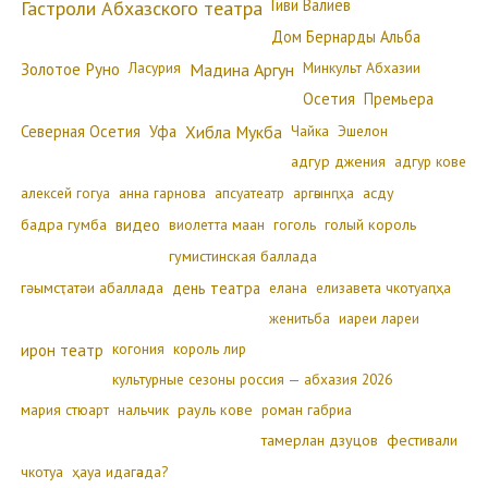
Гиви Валиев
Гастроли Абхазского театра
Дом Бернарды Альба
Золотое Руно
Ласурия
Минкульт Абхазии
Мадина Аргун
Осетия
Премьера
Северная Осетия
Уфа
Хибла Мукба
Чайка
Эшелон
адгур джения
адгур кове
алексей гогуа
анна гарнова
апсуатеатр
аргәынԥҳа
асду
бадра гумба
видео
виолетта маан
гоголь
голый король
гумистинская баллада
гәымсҭатәи абаллада
день театра
елана
елизавета чкотуаԥҳа
женитьба
иареи лареи
ирон театр
когония
король лир
культурные сезоны россия — абхазия 2026
мария стюарт
нальчик
рауль кове
роман габриа
тамерлан дзуцов
фестивали
чкотуа
ҳауа идагәада?