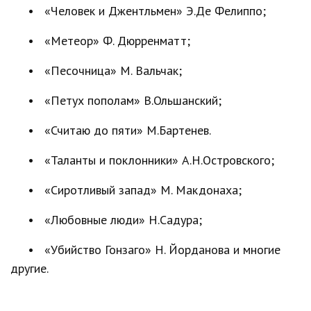
• «Человек и Джентльмен» Э.Де Фелиппо;
• «Метеор» Ф. Дюрренматт;
• «Песочница» М. Вальчак;
• «Петух пополам» В.Ольшанский;
• «Считаю до пяти» М.Бартенев.
• «Таланты и поклонники» А.Н.Островского;
• «Сиротливый запад» М. Макдонаха;
• «Любовные люди» Н.Садура;
• «Убийство Гонзаго» Н. Йорданова и многие
другие.