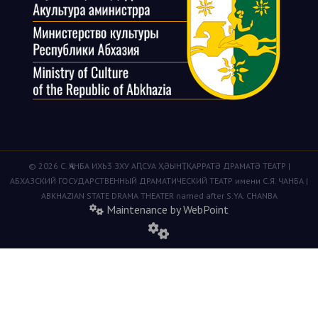
© 2026 С. ҶАНБА ИХЬӠ ЗХУ АԤСУА ҲӘЫНҬҚАРРАТӘ ДРАМАТӘ ТЕАТР |
АБХАЗСКИЙ ГОСУДАРСТВЕННЫЙ ДРАМАТИЧЕСКИЙ ТЕАТР имени С.Я. ЧАНБА |
ABKHAZIAN STATE DRAMA THEATER named after S.YA. CHANBA
Maintenance by WebPoint
fas
fa-
cogs