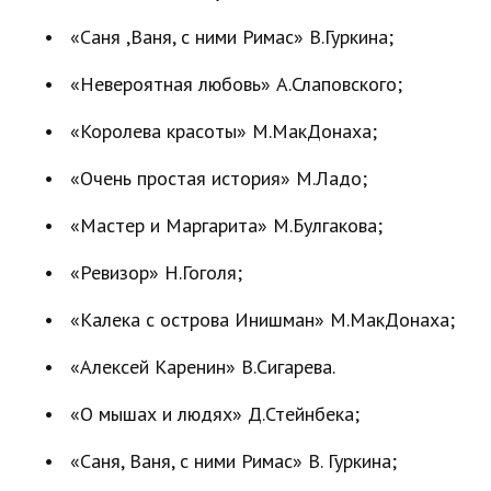
• «Саня ,Ваня, с ними Римас» В.Гуркина;
• «Невероятная любовь» А.Слаповского;
• «Королева красоты» М.МакДонаха;
• «Очень простая история» М.Ладо;
• «Мастер и Маргарита» М.Булгакова;
• «Ревизор» Н.Гоголя;
• «Калека с острова Инишман» М.МакДонаха;
• «Алексей Каренин» В.Сигарева.
• «О мышах и людях» Д.Стейнбека;
• «Саня, Ваня, с ними Римас» В. Гуркина;