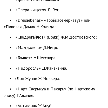
• «Опера нищего» Д. Гея;
• «Dreisiebenas» «Тройкасемеркатуз» или
«Пиковая Дама» Н.Коляда;
• «Свидригайлов» (Вояж) Ф.М.Достоевского;
• «Маддалена» Д.Нигро;
• «Гамлет» У.Шекспира.
• «Недоросль» Д.Фанвизина.
• «Дон Жуан» Ж.Мольера.
• «Нарт Сасрыкуа и Пахарь» (по Нартскому
эпосу) Г.Аламия.
• «Антигона» Ж.Ануй.