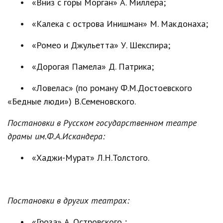
• «Вниз с горы Морган» А. Миллера;
• «Калека с острова Инишман» М. Макдонаха;
• «Ромео и Джульетта» У. Шекспира;
• «Дорогая Памела» Д. Патрика;
• «Ловелас» (по роману Ф.М.Достоевского
«Бедные люди») В.Семеновского.
Постановки в Русском государственном театре
драмы им.Ф.А.Искандера:
• «Хаджи-Мурат» Л.Н.Толстого.
Постановки в других театрах:
• «Гроза» А. Островского ;