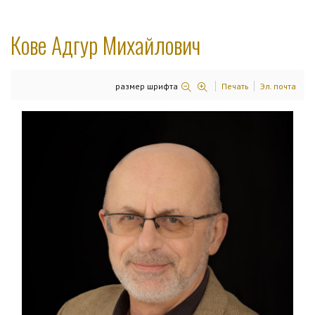
Кове Адгур Михайлович
размер шрифта
Печать
Эл. почта