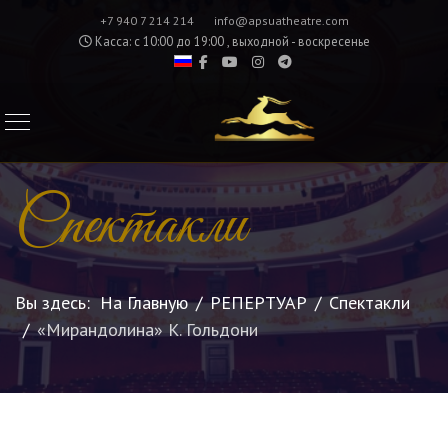
+7 940 7 214 214
info@apsuatheatre.com
Касса: с 10:00 до 19:00 , выходной - воскресенье
Спектакли
Вы здесь:
На Главную
РЕПЕРТУАР
Спектакли
«Мирандолина» К. Гольдони