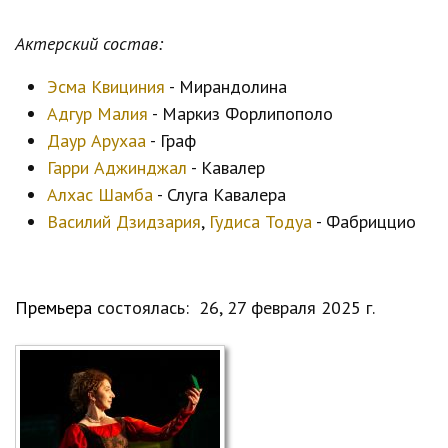
Актерский состав:
Эсма Квициния
- Мирандолина
Адгур Малия
- Маркиз Форлипополо
Даур Арухаа
- Граф
Гарри Аджинджал
- Кавалер
Алхас Шамба
- Слуга Кавалера
Василий Дзидзария
,
Гудиса Тодуа
- Фабриццио
Премьера
состоялась: 26, 27 февраля 2025 г.