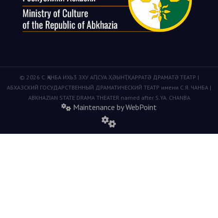
© 2026 С. ҶАНБА ИХЬӠ ЗХУ АԤСУА ҲӘЫНҬҚАРРАТӘ ДРАМАТӘ ТЕАТР |
АБХАЗСКИЙ ГОСУДАРСТВЕННЫЙ ДРАМАТИЧЕСКИЙ ТЕАТР имени С.Я. ЧАНБА |
ABKHAZIAN STATE DRAMA THEATER named after S.YA. CHANBA
Maintenance by WebPoint
fas
fa-
cogs