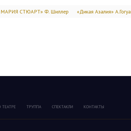
«МАРИЯ СТЮАРТ» Ф. Шиллер
«Дикая Азалия» А.Гогуа
О ТЕАТРЕ
ТРУППА
СПЕКТАКЛИ
КОНТАКТЫ