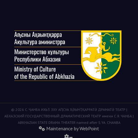
© 2026 С. ҶАНБА ИХЬӠ ЗХУ АԤСУА ҲӘЫНҬҚАРРАТӘ ДРАМАТӘ ТЕАТР |
АБХАЗСКИЙ ГОСУДАРСТВЕННЫЙ ДРАМАТИЧЕСКИЙ ТЕАТР имени С.Я. ЧАНБА |
ABKHAZIAN STATE DRAMA THEATER named after S.YA. CHANBA
Maintenance by WebPoint
fas