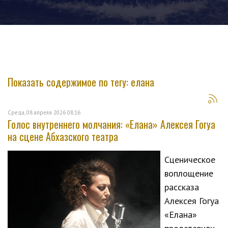
Показать содержимое по тегу: елана
Среда, 08 апреля 2026 08:16
Голос внутреннего молчания: «Елана» Алексея Гогуа
на сцене Абхазского театра
Сценическое
воплощение
рассказа
Алексея Гогуа
«Елана»