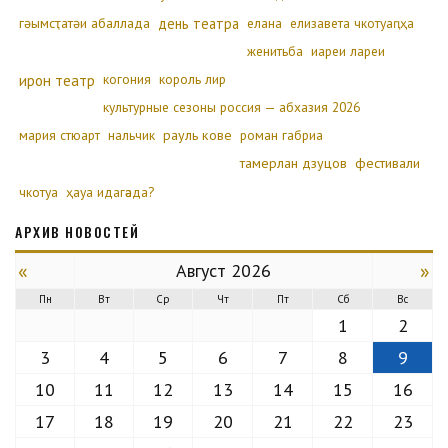
гәымсҭатәи абаллада
день театра
елана
елизавета чкотуаԥҳа
женитьба
иареи лареи
ирон театр
когония
король лир
культурные сезоны россия — абхазия 2026
мария стюарт
нальчик
рауль кове
роман габриа
тамерлан дзуцов
фестивали
чкотуа
ҳауа идагәада?
АРХИВ НОВОСТЕЙ
«
»
Август 2026
Пн
Вт
Ср
Чт
Пт
Сб
Вс
1
2
3
4
5
6
7
8
9
10
11
12
13
14
15
16
17
18
19
20
21
22
23