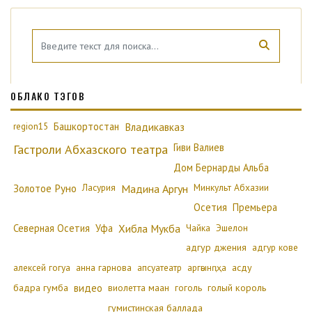
ОБЛАКО ТЭГОВ
region15
Башкортостан
Владикавказ
Гиви Валиев
Гастроли Абхазского театра
Дом Бернарды Альба
Золотое Руно
Ласурия
Минкульт Абхазии
Мадина Аргун
Осетия
Премьера
Северная Осетия
Уфа
Хибла Мукба
Чайка
Эшелон
адгур джения
адгур кове
алексей гогуа
анна гарнова
апсуатеатр
аргәынԥҳа
асду
бадра гумба
видео
виолетта маан
гоголь
голый король
гумистинская баллада