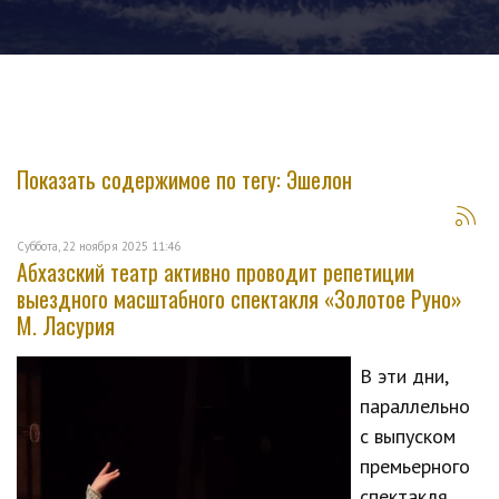
Показать содержимое по тегу: Эшелон
Суббота, 22 ноября 2025 11:46
Абхазский театр активно проводит репетиции
выездного масштабного спектакля «Золотое Руно»
М. Ласурия
В эти дни,
параллельно
с выпуском
премьерного
спектакля