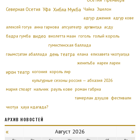
Северная Осетия
Уфа
Хибла Мукба
Чайка
Эшелон
адгур джения
адгур кове
алексей гогуа
анна гарнова
апсуатеатр
аргәынԥҳа
асду
бадра гумба
видео
виолетта маан
гоголь
голый король
гумистинская баллада
гәымсҭатәи абаллада
день театра
елана
елизавета чкотуаԥҳа
женитьба
иареи лареи
ирон театр
когония
король лир
культурные сезоны россия — абхазия 2026
мария стюарт
нальчик
рауль кове
роман габриа
тамерлан дзуцов
фестивали
чкотуа
ҳауа идагәада?
АРХИВ НОВОСТЕЙ
«
»
Август 2026