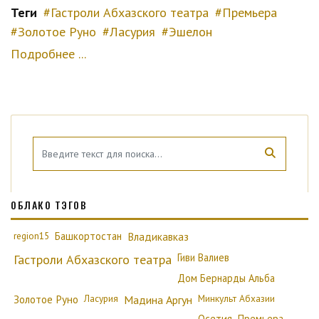
Теги
Гастроли Абхазского театра
Премьера
Золотое Руно
Ласурия
Эшелон
Подробнее ...
ОБЛАКО ТЭГОВ
region15
Башкортостан
Владикавказ
Гиви Валиев
Гастроли Абхазского театра
Дом Бернарды Альба
Золотое Руно
Ласурия
Минкульт Абхазии
Мадина Аргун
Осетия
Премьера