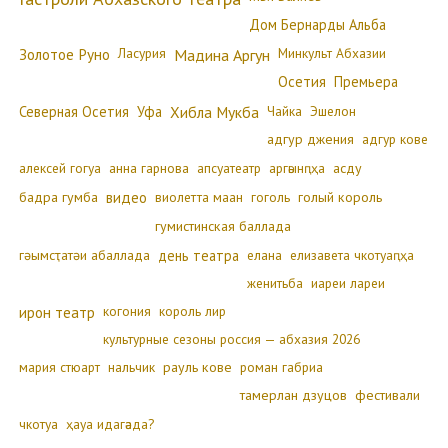
Дом Бернарды Альба
Золотое Руно
Ласурия
Минкульт Абхазии
Мадина Аргун
Осетия
Премьера
Северная Осетия
Уфа
Хибла Мукба
Чайка
Эшелон
адгур джения
адгур кове
алексей гогуа
анна гарнова
апсуатеатр
аргәынԥҳа
асду
бадра гумба
видео
виолетта маан
гоголь
голый король
гумистинская баллада
гәымсҭатәи абаллада
день театра
елана
елизавета чкотуаԥҳа
женитьба
иареи лареи
ирон театр
когония
король лир
культурные сезоны россия — абхазия 2026
мария стюарт
нальчик
рауль кове
роман габриа
тамерлан дзуцов
фестивали
чкотуа
ҳауа идагәада?