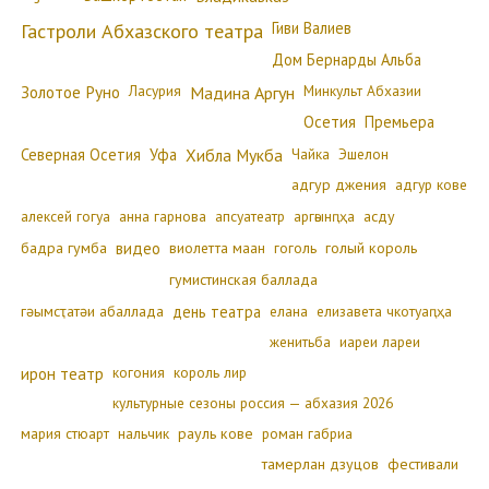
Гиви Валиев
Гастроли Абхазского театра
Дом Бернарды Альба
Золотое Руно
Ласурия
Минкульт Абхазии
Мадина Аргун
Осетия
Премьера
Северная Осетия
Уфа
Хибла Мукба
Чайка
Эшелон
адгур джения
адгур кове
алексей гогуа
анна гарнова
апсуатеатр
аргәынԥҳа
асду
бадра гумба
видео
виолетта маан
гоголь
голый король
гумистинская баллада
гәымсҭатәи абаллада
день театра
елана
елизавета чкотуаԥҳа
женитьба
иареи лареи
ирон театр
когония
король лир
культурные сезоны россия — абхазия 2026
мария стюарт
нальчик
рауль кове
роман габриа
тамерлан дзуцов
фестивали