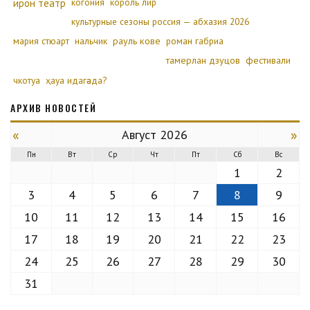
ирон театр
когония
король лир
культурные сезоны россия — абхазия 2026
мария стюарт
нальчик
рауль кове
роман габриа
тамерлан дзуцов
фестивали
чкотуа
ҳауа идагәада?
АРХИВ НОВОСТЕЙ
«
»
Август 2026
Пн
Вт
Ср
Чт
Пт
Сб
Вс
1
2
3
4
5
6
7
8
9
10
11
12
13
14
15
16
17
18
19
20
21
22
23
24
25
26
27
28
29
30
31