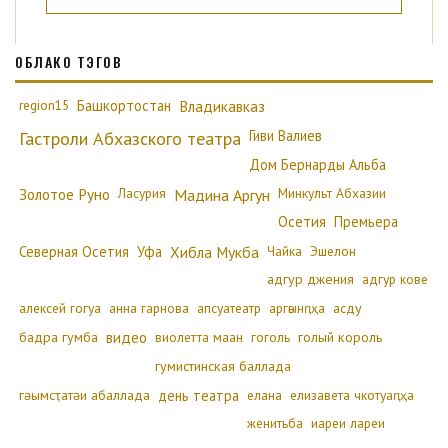
ОБЛАКО ТЭГОВ
region15
Башкортостан
Владикавказ
Гиви Валиев
Гастроли Абхазского театра
Дом Бернарды Альба
Золотое Руно
Ласурия
Минкульт Абхазии
Мадина Аргун
Осетия
Премьера
Северная Осетия
Уфа
Хибла Мукба
Чайка
Эшелон
адгур джения
адгур кове
алексей гогуа
анна гарнова
апсуатеатр
аргәынԥҳа
асду
бадра гумба
видео
виолетта маан
гоголь
голый король
гумистинская баллада
гәымсҭатәи абаллада
день театра
елана
елизавета чкотуаԥҳа
женитьба
иареи лареи