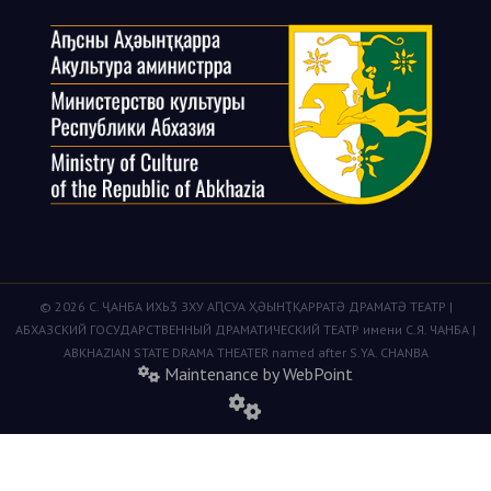
© 2026 С. ҶАНБА ИХЬӠ ЗХУ АԤСУА ҲӘЫНҬҚАРРАТӘ ДРАМАТӘ ТЕАТР |
АБХАЗСКИЙ ГОСУДАРСТВЕННЫЙ ДРАМАТИЧЕСКИЙ ТЕАТР имени С.Я. ЧАНБА |
ABKHAZIAN STATE DRAMA THEATER named after S.YA. CHANBA
Maintenance by WebPoint
fas
fa-
cogs