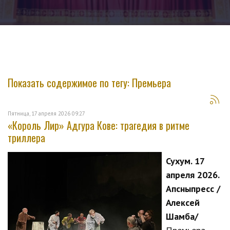
Показать содержимое по тегу: Премьера
Пятница, 17 апреля 2026 09:27
​«Король Лир» Адгура Кове: трагедия в ритме
триллера
Сухум. 17
апреля 2026.
Апсныпресс /
Алексей
Шамба/
​