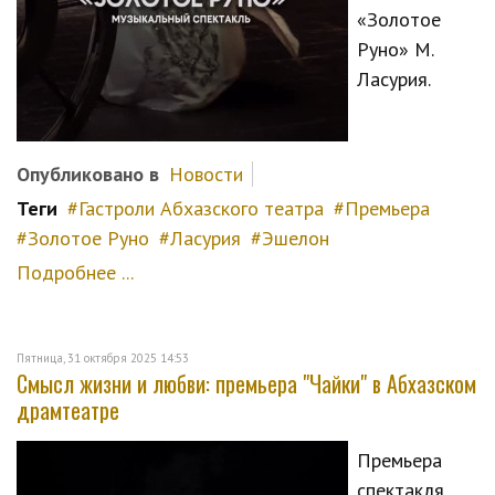
«Золотое
Руно» М.
Ласурия.
Опубликовано в
Новости
Теги
Гастроли Абхазского театра
Премьера
Золотое Руно
Ласурия
Эшелон
Подробнее ...
Пятница, 31 октября 2025 14:53
Смысл жизни и любви: премьера "Чайки" в Абхазском
драмтеатре
Премьера
спектакля