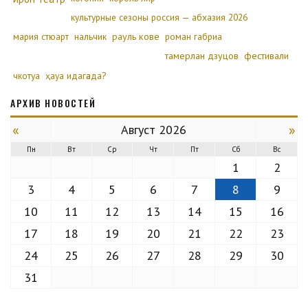
культурные сезоны россия — абхазия 2026
мария стюарт
нальчик
рауль кове
роман габриа
тамерлан дзуцов
фестивали
чкотуа
ҳауа идагәада?
АРХИВ НОВОСТЕЙ
«
»
Август 2026
Пн
Вт
Ср
Чт
Пт
Сб
Вс
1
2
3
4
5
6
7
8
9
10
11
12
13
14
15
16
17
18
19
20
21
22
23
24
25
26
27
28
29
30
31