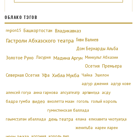
ОБЛАКО ТЭГОВ
region15
Башкортостан
Владикавказ
Гиви Валиев
Гастроли Абхазского театра
Дом Бернарды Альба
Золотое Руно
Ласурия
Минкульт Абхазии
Мадина Аргун
Осетия
Премьера
Северная Осетия
Уфа
Хибла Мукба
Чайка
Эшелон
адгур джения
адгур кове
алексей гогуа
анна гарнова
апсуатеатр
аргәынԥҳа
асду
бадра гумба
видео
виолетта маан
гоголь
голый король
гумистинская баллада
гәымсҭатәи абаллада
день театра
елана
елизавета чкотуаԥҳа
женитьба
иареи лареи
ирон театр
когония
король лир