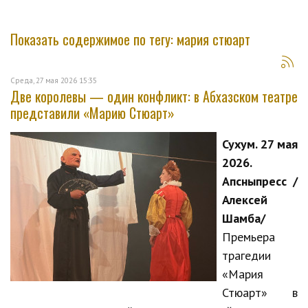
Показать содержимое по тегу: мария стюарт
Среда, 27 мая 2026 15:35
Две королевы — один конфликт: в Абхазском театре
представили «Марию Стюарт»
Сухум. 27 мая
2026.
Апсныпресс /
Алексей
Шамба/
Премьера
трагедии
«Мария
Стюарт» в