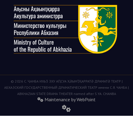
© 2026 С. ҶАНБА ИХЬӠ ЗХУ АԤСУА ҲӘЫНҬҚАРРАТӘ ДРАМАТӘ ТЕАТР |
АБХАЗСКИЙ ГОСУДАРСТВЕННЫЙ ДРАМАТИЧЕСКИЙ ТЕАТР имени С.Я. ЧАНБА |
ABKHAZIAN STATE DRAMA THEATER named after S.YA. CHANBA
Maintenance by WebPoint
fas
fa-
cogs