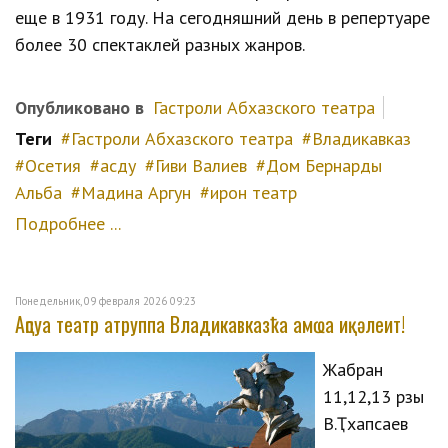
еще в 1931 году. На сегодняшний день в репертуаре
более 30 спектаклей разных жанров.
Опубликовано в
Гастроли Абхазского театра
Теги
Гастроли Абхазского театра
Владикавказ
Осетия
асду
Гиви Валиев
Дом Бернарды
Альба
Мадина Аргун
ирон театр
Подробнее ...
Понедельник, 09 февраля 2026 09:23
Аԥсуа театр атруппа Владикавказҟа амҩа иқәлеит!
Жәабран
11,12,13 рзы
В.Ҭхапсаев