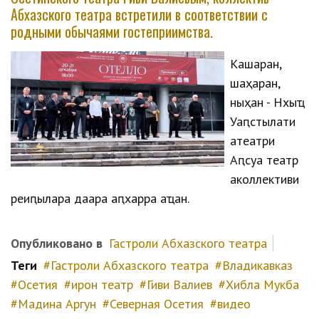
Абхазского театра встретили в соответствии с
родными обычаями гостеприимства.
Кәашаран,
шәаҳәаран,
ныҳәан - Нхыҵ
Уаԥстәылатәи
атеатри
Аԥсуа театр
аколлективи
реиԥылара даара аԥхарра аҵан.
Опубликовано в
Гастроли Абхазского театра
Теги
Гастроли Абхазского театра
Владикавказ
Осетия
ирон театр
Гиви Валиев
Хибла Мукба
Мадина Аргун
Северная Осетия
видео