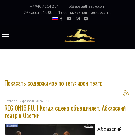
+7 940 7 214 214
info@apsuatheatre.com
Касса: с 10:00 до 19:00 , выходной - воскресенье
Показать содержимое по тегу: ирон театр
Четверг, 12 февраля 2026 18:05
REGION15.RU. | Когда сцена объединяет. Абхазский
театр в Осетии
Абхазский