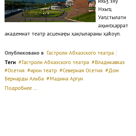
ихьӡ зху
Нхыҵ
Уаԥстәылатәи
аҳәынҭқарратә
академиатә театр асценаҿы ҳақәгылараны ҳаҟоуп.
Опубликовано в
Гастроли Абхазского театра
Теги
Гастроли Абхазского театра
Владикавказ
Осетия
ирон театр
Северная Осетия
Дом
Бернарды Альба
Мадина Аргун
Подробнее ...