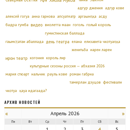
Хибла Мукба
адгур джения
адгур кове
алексей гогуа
анна гарнова
апсуатеатр
аргәынԥҳа
асду
бадра гумба
видео
виолетта маан
гоголь
голый король
гумистинская баллада
гәымсҭатәи абаллада
день театра
елана
елизавета чкотуаԥҳа
женитьба
иареи лареи
ирон театр
когония
король лир
культурные сезоны россия — абхазия 2026
мария стюарт
нальчик
рауль кове
роман габриа
тамерлан дзуцов
фестивали
чкотуа
ҳауа идагәада?
АРХИВ НОВОСТЕЙ
«
»
Апрель 2026
Пн
Вт
Ср
Чт
Пт
Сб
Вс
1
2
3
4
5