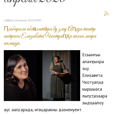
Суббота, 04 апреля 2026 09:00
Ԥсабарала абаҩхатәра ду злоу Аԥсуа театр
актриса Елизавета Чкотуаԥҳа иахьа лиира
иамшуп.
Есқьынгьы
алахҿыхра
зцу
Елизавета
Чкотуаԥҳа
кыршықәса
лыԥсҭазаара
зыдҳәалоу
аус ааԥсарада, игәцаракны дазнеиуеит.