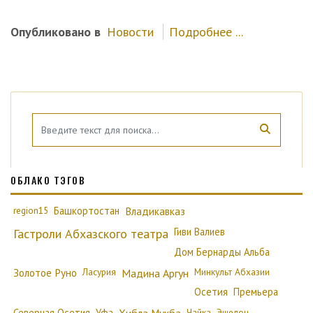
Опубликовано в
Новости
Подробнее ...
ОБЛАКО ТЭГОВ
region15
Башкортостан
Владикавказ
Гиви Валиев
Гастроли Абхазского театра
Дом Бернарды Альба
Золотое Руно
Ласурия
Минкульт Абхазии
Мадина Аргун
Осетия
Премьера
Северная Осетия
Уфа
Чайка
Эшелон